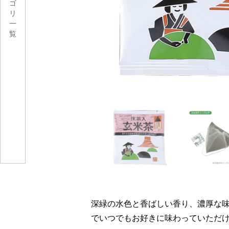
ゴ
リ
一
覧
深緑の水色と香ばしい香り、濃厚な
でいつでもお好きに味わっていただ