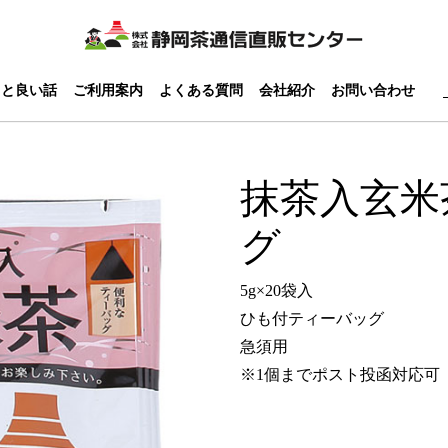
っと良い話
ご利用案内
よくある質問
会社紹介
お問い合わせ
抹茶入玄米
グ
5g×20袋入
ひも付ティーバッグ
急須用
※1個までポスト投函対応可