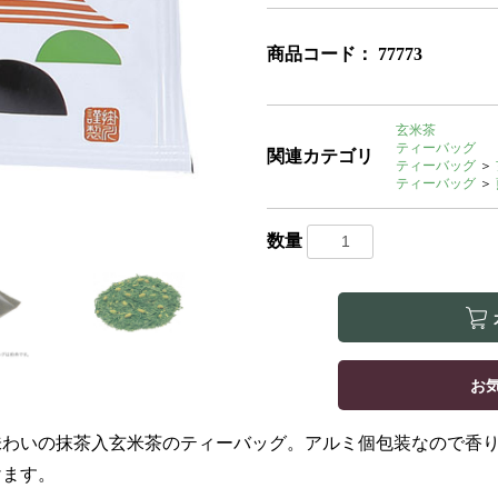
商品コード：
77773
玄米茶
ティーバッグ
関連カテゴリ
ティーバッグ
＞
ティーバッグ
＞
数量
お
味わいの抹茶入玄米茶のティーバッグ。アルミ個包装なので香
けます。