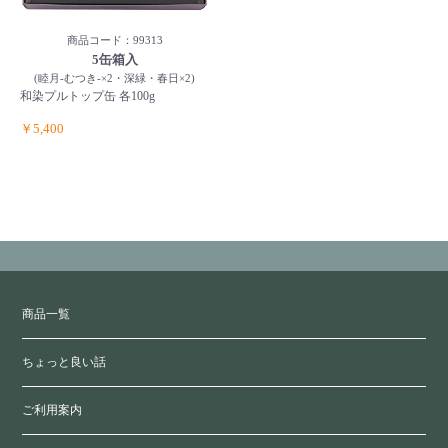
商品コード：99313
5缶箱入
(睦月-むつき-×2・深緑・春日×2)
和染プルトップ缶 各100g
￥5,400
商品一覧
ちょっと良い話
ご利用案内