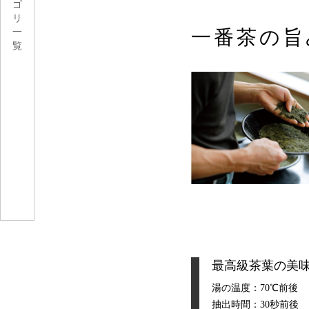
ゴ
リ
一番茶の旨
一
覧
最高級茶葉の美
湯の温度：70℃前後
抽出時間：30秒前後