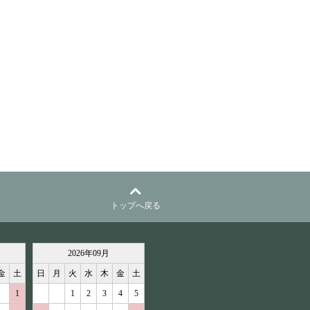
トップへ戻る
2026
年
09
月
金
土
日
月
火
水
木
金
土
1
1
2
3
4
5