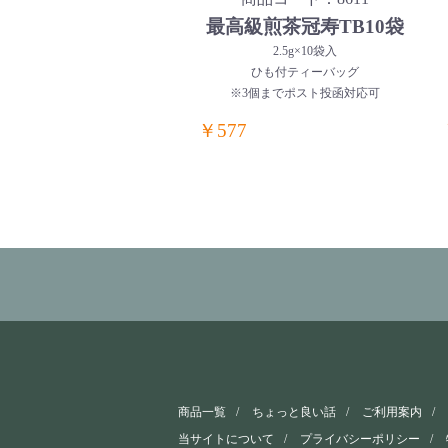
最高級煎茶冠寿TB10袋
2.5g×10袋入
ひも付ティーバッグ
※3個までポスト投函対応可
￥577
商品一覧
ちょっと良い話
ご利用案内
当サイトについて
プライバシーポリシー