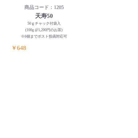
商品コード：1205
天寿50
50ｇチャック付袋入
(100g @1,200円のお茶)
※6個までポスト投函対応可
￥648