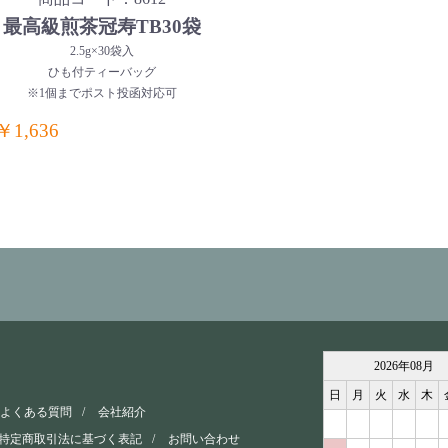
最高級煎茶冠寿TB30袋
2.5g×30袋入
ひも付ティーバッグ
※1個までポスト投函対応可
￥1,636
2026
年
08
月
日
月
火
水
木
よくある質問
会社紹介
特定商取引法に基づく表記
お問い合わせ