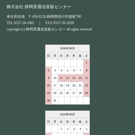
株式会社 静岡茶通信直販センター
本社所在地 〒436-0226 静岡県掛川市遊家780
TEL 0537-26-1001 ｜ FAX 0537-20-2028
copyright (c) 静岡茶通信直販センター all rights reserved.
2026
年
08
月
日
月
火
水
木
金
土
1
2
3
4
5
6
7
8
9
10
11
12
13
14
15
16
17
18
19
20
21
22
23
24
25
26
27
28
29
30
31
2026
年
09
月
日
月
火
水
木
金
土
1
2
3
4
5