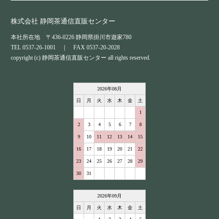
株式会社 静岡茶通信直販センター
本社所在地 〒436-0226 静岡県掛川市遊家780
TEL 0537-26-1001 ｜ FAX 0537-20-2028
copyright (c) 静岡茶通信直販センター all rights reserved.
2026
年
08
月
日
月
火
水
木
金
土
1
2
3
4
5
6
7
8
9
10
11
12
13
14
15
16
17
18
19
20
21
22
23
24
25
26
27
28
29
30
31
2026
年
09
月
日
月
火
水
木
金
土